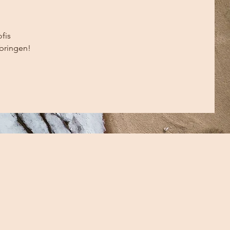
fis
bringen!