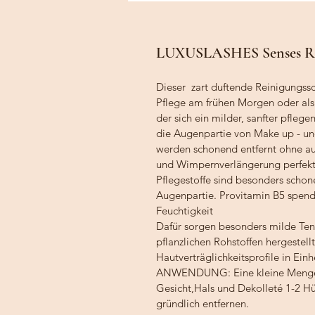
LUXUSLASHES Senses Re
Dieser  zart duftende Reinigungssc
Pflege am frühen Morgen oder als 
der sich ein milder, sanfter pflege
die Augenpartie von Make up - und
werden schonend entfernt ohne aus
und Wimpernverlängerung perfekt 
Pflegestoffe sind besonders schone
Augenpartie. Provitamin B5 spend
Feuchtigkeit
Dafür sorgen besonders milde Tens
pflanzlichen Rohstoffen hergestell
Hautverträglichkeitsprofile in Ein
ANWENDUNG: Eine kleine Menge S
Gesicht,Hals und Dekolleté 1-2 Hü
gründlich entfernen.