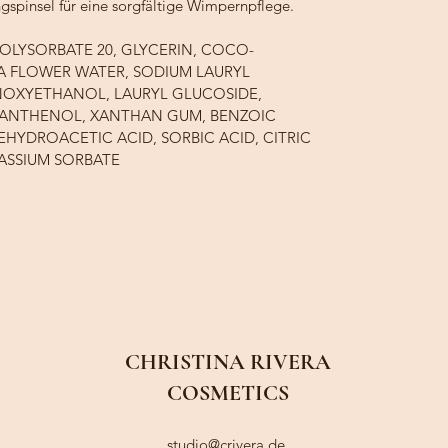
spinsel für eine sorgfältige Wimpernpflege.
POLYSORBATE 20, GLYCERIN, COCO-
 FLOWER WATER, SODIUM LAURYL 
OXYETHANOL, LAURYL GLUCOSIDE, 
ANTHENOL, XANTHAN GUM, BENZOIC 
EHYDROACETIC ACID, SORBIC ACID, CITRIC 
ASSIUM SORBATE
CHRISTINA RIVERA
COSMETICS
studio@crivera.de