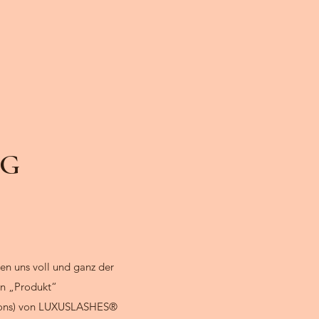
NG
en uns voll und ganz der
in „Produkt“
ons) von
LUXUS
LASHES
®