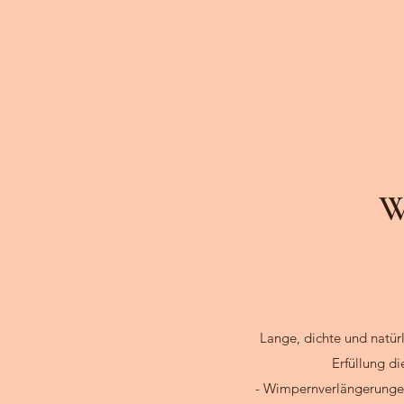
W
Lange, dichte und natür
Erfüllung d
-
Wimpernverlängerung